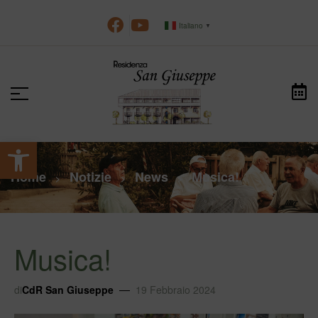
Italiano
▼
Apri la barra degli strumenti
Home
Notizie
News
Musica!
>
>
>
Musica!
di
CdR San Giuseppe
19 Febbraio 2024