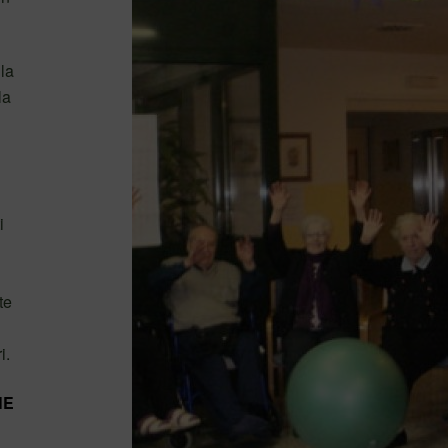
la
la
i
te
i.
NE