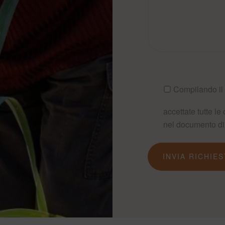
Compilando il 
accettate tutte le
nel documento d
INVIA RICHIE