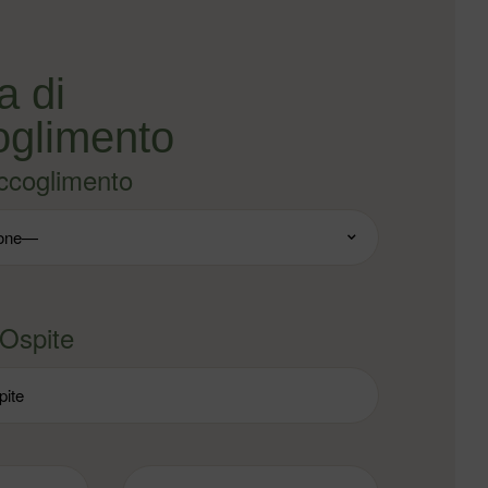
 di
oglimento
ccoglimento
 Ospite