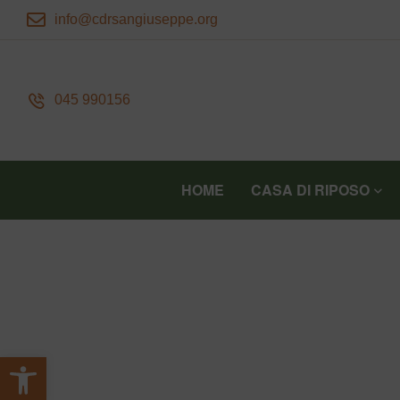
info@cdrsangiuseppe.org
045 990156
HOME
CASA DI RIPOSO
Apri la barra degli strumenti