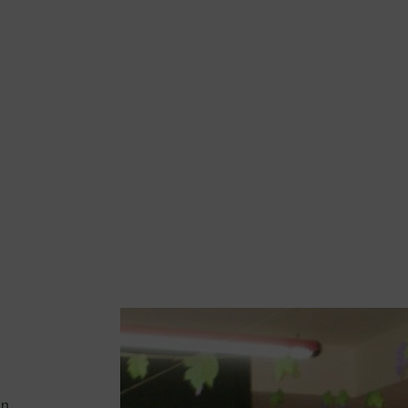
Domanda di Accoglimento
in