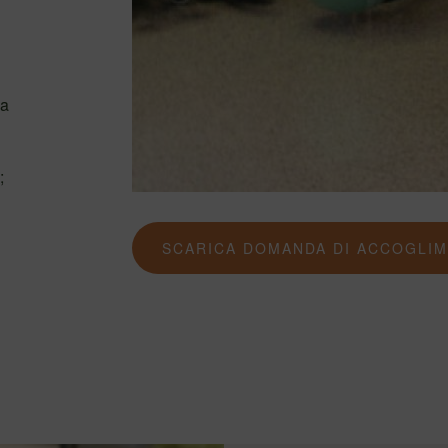
 a
;
E
SCARICA DOMANDA DI ACCOGLI