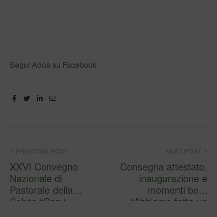
Segui Adoa su Facebook
Facebook
Twitter
Linkedin
Email
PREVIOUS POST
NEXT POST
XXVI Convegno
Consegna attestato,
Nazionale di
inaugurazione e
Pastorale della
momenti belli!
Salute “Con i
“Abbiamo fatto un
sofferenti pellegrin…
carico di …