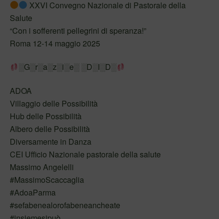
XXVI Convegno Nazionale di Pastorale della
Salute
“Con i sofferenti pellegrini di speranza!”
Roma 12-14 maggio 2025
░G░r░a░z░i░e░ ░D░I░D░
ADOA
Villaggio delle Possibilità
Hub delle Possibilità
Albero delle Possibilità
Diversamente in Danza
CEI Ufficio Nazionale pastorale della salute
Massimo Angelelli
#MassimoScaccaglia
#AdoaParma
#sefabenealorofabeneancheate
#insiemesipuò