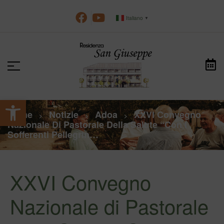
Italiano
▼
Apri la barra degli strumenti
Home
Notizie
Adoa
XXVI Convegno
>
>
>
Nazionale Di Pastorale Della Salute “Con I
Sofferenti Pellegrin…
XXVI Convegno
Nazionale di Pastorale