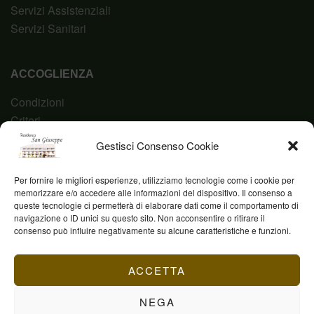
Servizi Assistenziali
Servizi Sanitari
ACCOGLIENZA
Condizioni
Criteri
Domanda
Gestisci Consenso Cookie
Codice Etico
Per fornire le migliori esperienze, utilizziamo tecnologie come i cookie per
memorizzare e/o accedere alle informazioni del dispositivo. Il consenso a
queste tecnologie ci permetterà di elaborare dati come il comportamento di
navigazione o ID unici su questo sito. Non acconsentire o ritirare il
Fond. Casa San Giuseppe ETS © 2023 | P.IVA
consenso può influire negativamente su alcune caratteristiche e funzioni.
03844960231
ACCETTA
NEGA