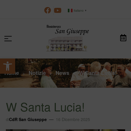
Italiano
▼
Apri la barra degli strumenti
Home
Notizie
News
W Santa Lucia!
>
>
>
W Santa Lucia!
di
CdR San Giuseppe
16 Dicembre 2025