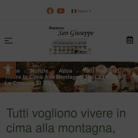
Italiano
▼
Apri la barra degli strumenti
Home
Notizie
Adoa
Tutti Vogliono
>
>
>
Vivere In Cima Alla Montagna, Ma La Felicità E
La Crescita Si Tro…
Tutti vogliono vivere in
cima alla montagna,