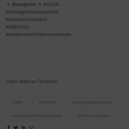
Buongiorno
#ADOA
#ilvillaggiodellepossibilità
#sfidiamociconadoa
#GMG2023
#sefabenealorofabeneancheate
Segui Adoa su Facebook
ADOA
GMG2023
ilvillaggiodellepossibilità
sefabenealorofabeneancheate
sfidiamociconadoa
Facebook
Twitter
Linkedin
Email