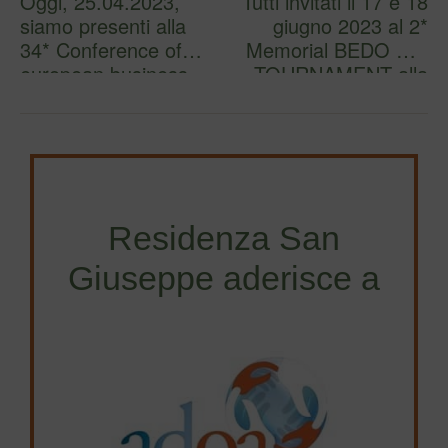
Oggi, 25.04.2023,
Tutti invitati il 17 e 18
siamo presenti alla
giugno 2023 al 2*
34* Conference of
Memorial BEDO WP
european business
TOURNAMENT alla
ethic…
CSS…
Residenza San
Giuseppe aderisce a