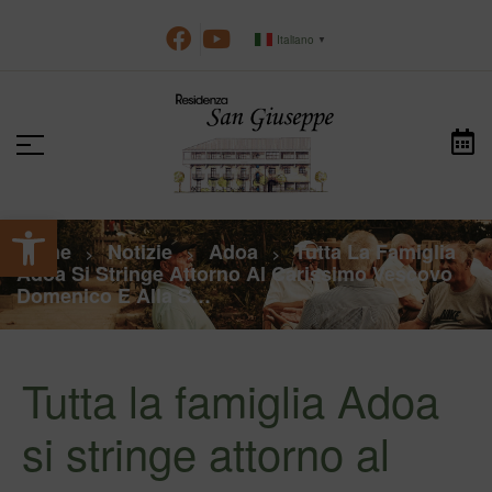
Italiano
▼
Apri la barra degli strumenti
Home
Notizie
Adoa
Tutta La Famiglia
>
>
>
Adoa Si Stringe Attorno Al Carissimo Vescovo
Domenico E Alla S…
Tutta la famiglia Adoa
si stringe attorno al