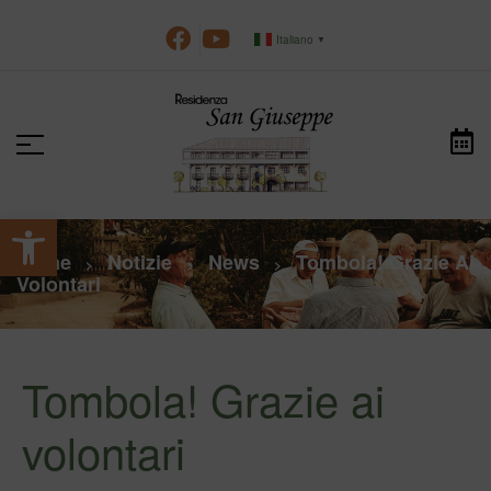
Italiano
▼
Apri la barra degli strumenti
Home
Notizie
News
Tombola! Grazie Ai
>
>
>
Volontari
Tombola! Grazie ai
volontari