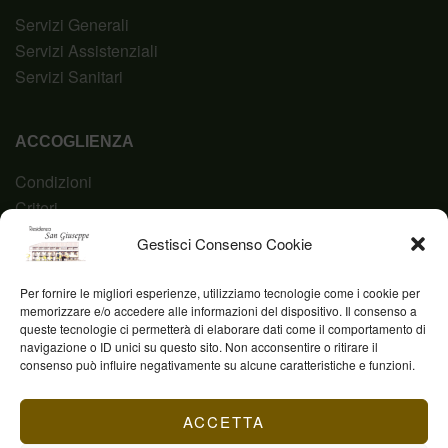
Servizi Generali
Servizi Assistenziali
Servizi Sanitari
ACCOGLIENZA
Condizioni
Criteri
Domanda
Gestisci Consenso Cookie
Codice Etico
Per fornire le migliori esperienze, utilizziamo tecnologie come i cookie per
memorizzare e/o accedere alle informazioni del dispositivo. Il consenso a
queste tecnologie ci permetterà di elaborare dati come il comportamento di
navigazione o ID unici su questo sito. Non acconsentire o ritirare il
Fond. Casa San Giuseppe ETS © 2023 | P.IVA
consenso può influire negativamente su alcune caratteristiche e funzioni.
03844960231
ACCETTA