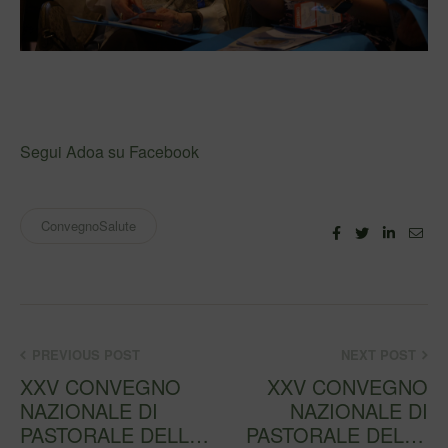
Segui Adoa su Facebook
ConvegnoSalute
Facebook
Twitter
Linkedi
Ema
PREVIOUS POST
NEXT POST
XXV CONVEGNO
XXV CONVEGNO
NAZIONALE DI
NAZIONALE DI
PASTORALE DELLA
PASTORALE DELLA