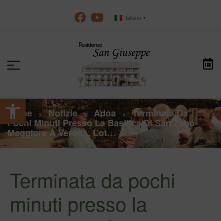
Italiano
▼
Apri la barra degli strumenti
Home
Notizie
Adoa
Terminata Da
>
>
>
Pochi Minuti Presso La Basilica Di San Zeno
Maggiore A Verona, L’ot…
Terminata da pochi
minuti presso la