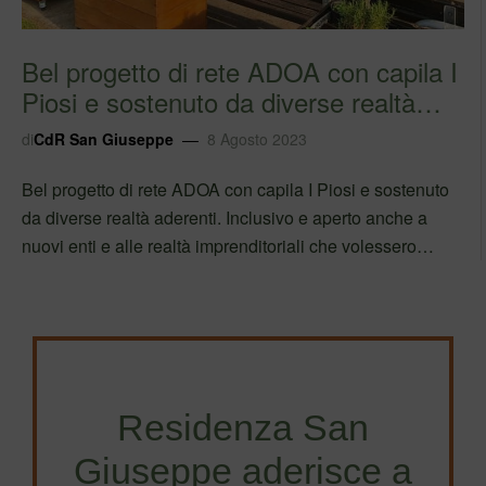
Bel progetto di rete ADOA con capila I
Piosi e sostenuto da diverse realtà
adere…
di
CdR San Giuseppe
8 Agosto 2023
Bel progetto di rete ADOA con capila I Piosi e sostenuto
da diverse realtà aderenti. Inclusivo e aperto anche a
nuovi enti e alle realtà imprenditoriali che volessero
partecipare alla costruzione di una comunità più
inclusiva, in modo intelligentemente e…
Residenza San
Giuseppe aderisce a