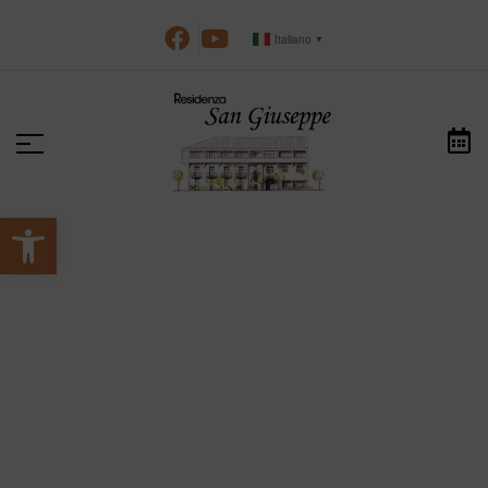
Italiano
▼
Apri la barra degli strumenti
>
>
HOME
NOTIZIE
NATALEINSIEME
nataleinsieme