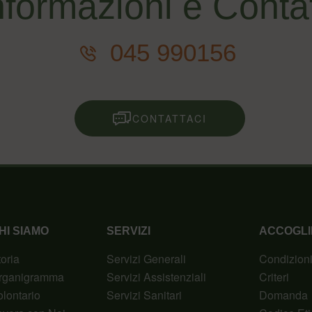
nformazioni e Contat
045 990156
CONTATTACI
HI SIAMO
SERVIZI
ACCOGLI
toria
Servizi Generali
Condizion
rganigramma
Servizi Assistenziali
Criteri
olontario
Servizi Sanitari
Domanda