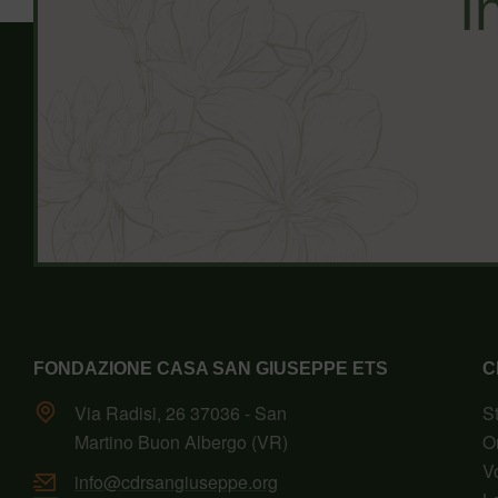
I
FONDAZIONE CASA SAN GIUSEPPE ETS
C
Via Radisi, 26 37036 - San
S
Martino Buon Albergo (VR)
O
V
info@cdrsangiuseppe.org