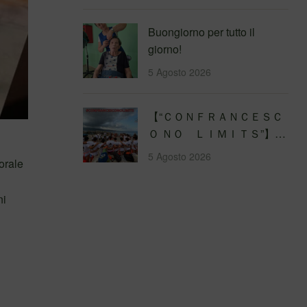
Buongiorno per tutto il
giorno!
5 Agosto 2026
【 “ＣＯＮＦＲＡＮＣＥＳＣ
Ｏ ＮＯ ＬＩＭＩＴＳ”】
Traversata dello Stretto di
5 Agosto 2026
orale
Messina
4&#…
ni