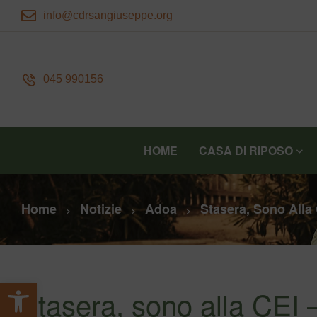
info@cdrsangiuseppe.org
045 990156
HOME
CASA DI RIPOSO
Home
Notizie
Adoa
Stasera, Sono Alla
>
>
>
Apri la barra degli strumenti
Stasera, sono alla CEI