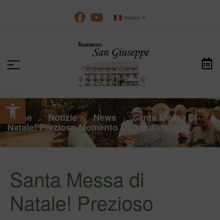
Italiano
▼
Apri la barra degli strumenti
Home
Notizie
News
Santa Messa Di
>
>
>
Natale! Prezioso Momento Di Condivisione!
Santa Messa di
Natale! Prezioso