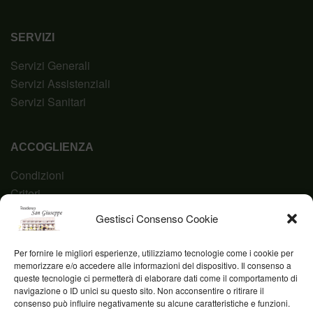
SERVIZI
Servizi Generali
Servizi Assistenziali
Servizi Sanitari
ACCOGLIENZA
Condizioni
Criteri
Domanda
Gestisci Consenso Cookie
Codice Etico
Per fornire le migliori esperienze, utilizziamo tecnologie come i cookie per
memorizzare e/o accedere alle informazioni del dispositivo. Il consenso a
queste tecnologie ci permetterà di elaborare dati come il comportamento di
navigazione o ID unici su questo sito. Non acconsentire o ritirare il
Fond. Casa San Giuseppe ETS © 2023 | P.IVA
consenso può influire negativamente su alcune caratteristiche e funzioni.