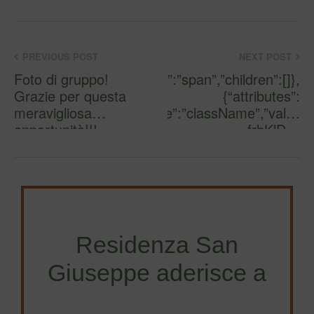
PREVIOUS POST
NEXT POST
Foto di gruppo!
n”,”tag”:”span”,”children”:[]},
Grazie per questa
{“attributes”:
meravigliosa
[{“name”:”className”,”val”:”
opportunità!!!
frhKlD…
Residenza San
Giuseppe aderisce a