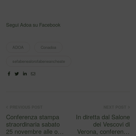
Segui Adoa su Facebook
ADOA
Conadoa
sefabenealorofabeneancheate
Facebook
Twitter
Linkedin
Email
PREVIOUS POST
NEXT POST
Conferenza stampa
In diretta dal Salone
straordinaria sabato
dei Vescovi di
25 novembre alle ore
Verona, conferenza