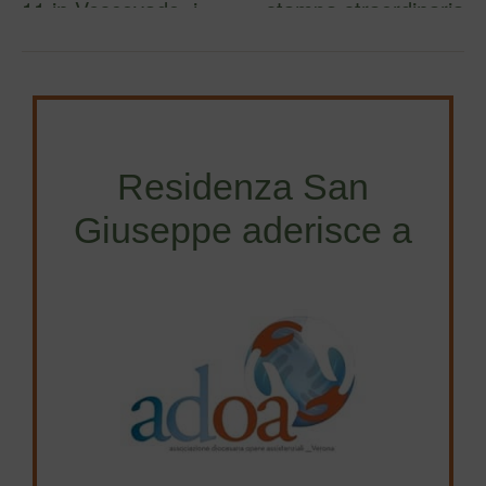
11 in Vescovado, i…
stampa straordinaria
de…
Residenza San
Giuseppe aderisce a