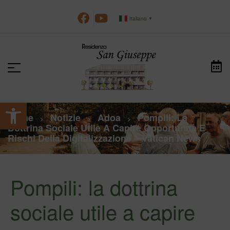
Italiano
▼
Apri la barra degli strumenti
Home
Notizie
Adoa
Pompili: La
>
>
>
Dottrina Sociale Utile A Capire Opportunità E
Rischi Della Digitalizzazione – Vatican News
Pompili: la dottrina
sociale utile a capire