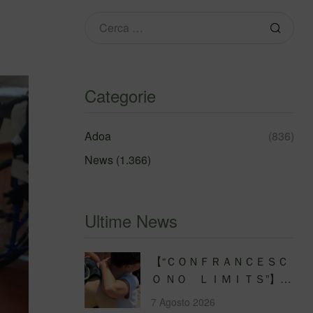
Categorie
Adoa
(836)
News
(1.366)
Ultime News
【 “ＣＯＮＦＲＡＮＣＥＳＣ
Ｏ ＮＯ ＬＩＭＩＴＳ”】
Traversata dello Stretto di
7 Agosto 2026