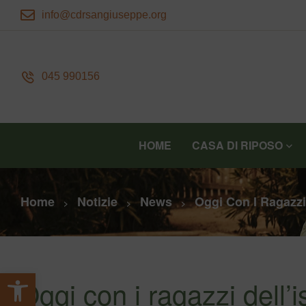
info@cdrsangiuseppe.org
045 990156
HOME
CASA DI RIPOSO
Home
Notizie
News
Oggi Con I Ragazzi 
>
>
>
Apri la barra degli strumenti
Oggi con i ragazzi dell’i