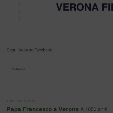
Segui Adoa su Facebook
Conadoa
PREVIOUS POST
𝗣𝗮𝗽𝗮 𝗙𝗿𝗮𝗻𝗰𝗲𝘀𝗰𝗼 𝗮 𝗩𝗲𝗿𝗼𝗻𝗮 A 1650 anni