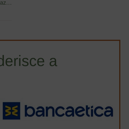
rmaz…
erisce a