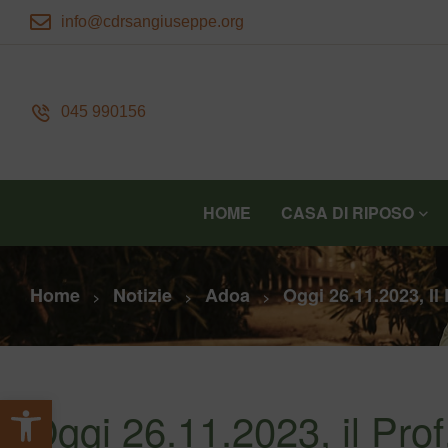
info@cdrsangiuseppe.org
045 990156
HOME
CASA DI RIPOSO
Home
Notizie
Adoa
Oggi 26.11.2023, I
>
>
>
Apri la barra degli strumenti
Oggi 26.11.2023, il Prof