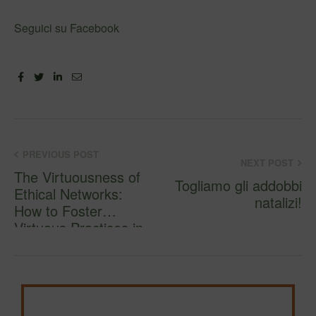
Seguici su Facebook
Facebook
Twitter
Linkedin
Email
PREVIOUS POST
NEXT POST
The Virtuousness of
Togliamo gli addobbi
Ethical Networks:
natalizi!
How to Foster
Virtuous Practices in
Nonprofit
Organizations –
Journal of Business
Ethics