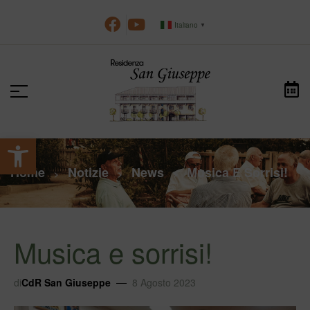
Italiano
▼
Apri la barra degli strumenti
Home
Notizie
News
Musica E Sorrisi!
>
>
>
Musica e sorrisi!
di
CdR San Giuseppe
8 Agosto 2023