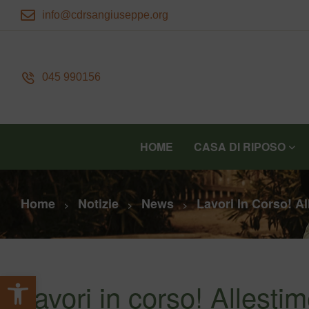
info@cdrsangiuseppe.org
045 990156
HOME
CASA DI RIPOSO
Home
Notizie
News
Lavori In Corso! A
>
>
>
Apri la barra degli strumenti
Lavori in corso! Allesti