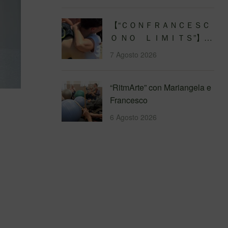
【 “ＣＯＮＦＲＡＮＣＥＳＣ
Ｏ ＮＯ ＬＩＭＩＴＳ”】
Traversata dello Stretto di
7 Agosto 2026
Messina
4&#…
“RitmArte” con Mariangela e
Francesco
6 Agosto 2026