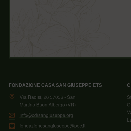
FONDAZIONE CASA SAN GIUSEPPE ETS
C
Via Radisi, 26 37036 - San
S
Martino Buon Albergo (VR)
O
V
info@cdrsangiuseppe.org
L
fondazionesangiuseppe@pec.it