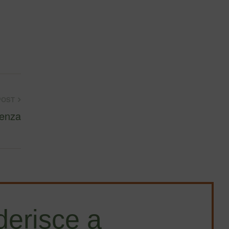
POST
renza
erisce a