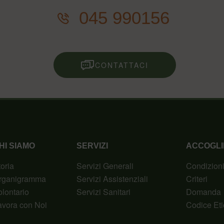
045 990156
CONTATTACI
HI SIAMO
SERVIZI
ACCOGLI
toria
Servizi Generali
Condizion
rganigramma
Servizi Assistenziali
Criteri
olontario
Servizi Sanitari
Domanda
avora con Noi
Codice Eti