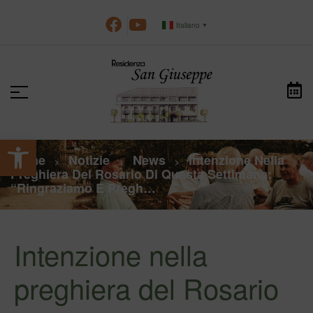
Italiano
▼
Apri la barra degli strumenti
Home
Notizie
News
Intenzione Nella
>
>
>
Preghiera Del Rosario Di Questa Settimana:
“Ringraziamo E Pregh…
Intenzione nella
preghiera del Rosario