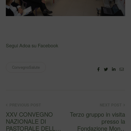
Segui Adoa su Facebook
ConvegnoSalute
Facebook
Twitter
Linkedi
Ema
PREVIOUS POST
NEXT POST
XXV CONVEGNO
Terzo gruppo in visita
NAZIONALE DI
presso la
PASTORALE DELLA
Fondazione Mons.