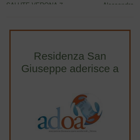
SALUTE VERONA 7-
Alessandro
15 MAGGIO 2024
Marangoni a
Un …
Verona….
Residenza San
Giuseppe aderisce a