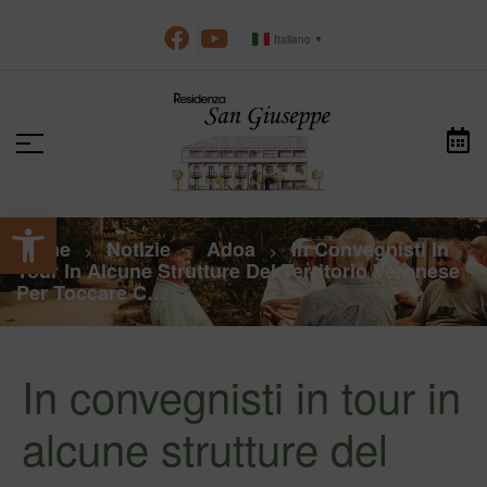
Italiano
▼
Apri la barra degli strumenti
Home
Notizie
Adoa
In Convegnisti In
>
>
>
Tour In Alcune Strutture Del Territorio Veronese
Per Toccare C…
In convegnisti in tour in
alcune strutture del