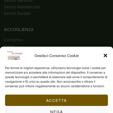
Servizi Generali
Servizi Assistenziali
Servizi Sanitari
ACCOGLIENZA
Condizioni
Criteri
Domanda
Gestisci Consenso Cookie
Codice Etico
Per fornire le migliori esperienze, utilizziamo tecnologie come i cookie per
memorizzare e/o accedere alle informazioni del dispositivo. Il consenso a
queste tecnologie ci permetterà di elaborare dati come il comportamento di
navigazione o ID unici su questo sito. Non acconsentire o ritirare il
Fond. Casa San Giuseppe ETS © 2023 | P.IVA
consenso può influire negativamente su alcune caratteristiche e funzioni.
03844960231
ACCETTA
NEGA