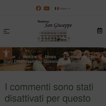
Italiano
▼
Apri la barra degli strumenti
Home
Notizie
News
I Commenti Sono
>
>
>
Stati Disattivati Per Questo Post.
I commenti sono stati
disattivati per questo