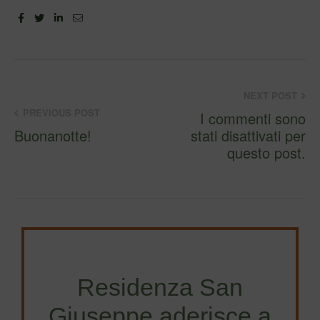
Facebook
Twitter
Linkedin
Email
NEXT POST
PREVIOUS POST
I commenti sono
Buonanotte!
stati disattivati per
questo post.
Residenza San
Giuseppe aderisce a