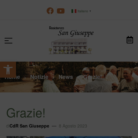
Italiano
▼
Apri la barra degli strumenti
Home
Notizie
News
Grazie!
>
>
>
Grazie!
di
CdR San Giuseppe
8 Agosto 2023