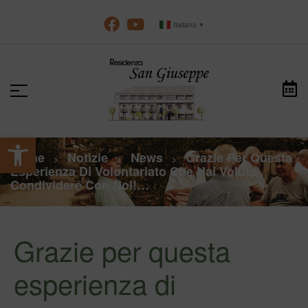
Italiano
▼
Apri la barra degli strumenti
Home
Notizie
News
Grazie Per Questa
>
>
>
Esperienza Di Volontariato Che Hai Voluto
Condividere Con Noi!…
Grazie per questa
esperienza di