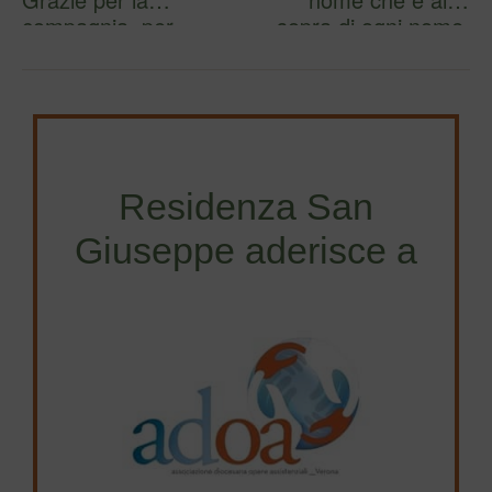
compagnia, per
sopra di ogni nome,
l’accoglienza e pe…
per…
Residenza San
Giuseppe aderisce a