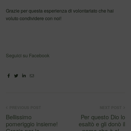
Grazie per questa esperienza di volontariato che hai
voluto condividere con noi!
Seguici su Facebook
Facebook
Twitter
Linkedin
Email
PREVIOUS POST
NEXT POST
Bellissimo
Per questo Dio lo
pomeriggio insieme!
esaltò e gli donò il
Grazie per la
nome che è al di