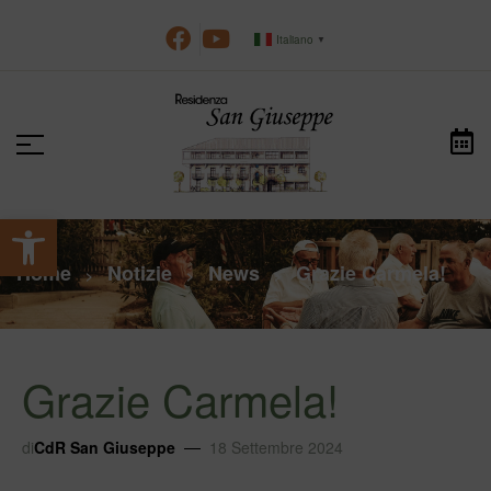
Italiano
▼
Apri la barra degli strumenti
Home
Notizie
News
Grazie Carmela!
>
>
>
Grazie Carmela!
di
CdR San Giuseppe
18 Settembre 2024