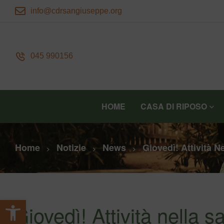
info@cdrsangiuseppe.org
045 990156
HOME
CASA DI RIPOSO
Home
Notizie
News
Giovedì! Attività 
>
>
>
Apri la barra degli strumenti
Giovedì! Attività nella s