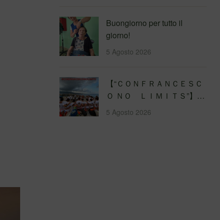
Buongiorno per tutto il
giorno!
5 Agosto 2026
【 “ＣＯＮＦＲＡＮＣＥＳＣ
Ｏ ＮＯ ＬＩＭＩＴＳ”】
Traversata dello Stretto di
5 Agosto 2026
Messina
4&#…