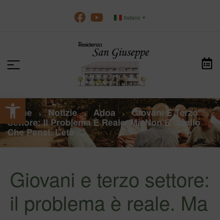
Italiano
▼
Apri la barra degli strumenti
Home
Notizie
Adoa
Giovani E Terzo
>
>
>
Settore: Il Problema È Reale. Ma Non È Quello
Che Pensi. L’età …
Giovani e terzo settore:
il problema è reale. Ma