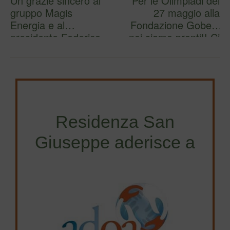
Un grazie sincero al
Per le Olimpiadi del
gruppo Magis
27 maggio alla
Energia e al
Fondazione Gobetti
presidente Federico
noi siamo pronti!! Ci
Testa per la…
v…
Residenza San
Giuseppe aderisce a