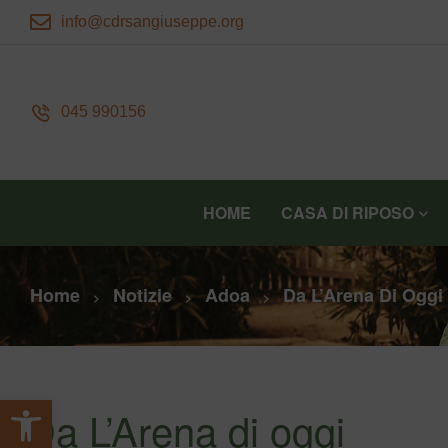
info@cdrsangiuseppe.org
045 990156
HOME
CASA DI RIPOSO
Home
Notizie
Adoa
Da L’Arena Di Oggi
>
>
>
Apri la barra degli strumenti
Da L’Arena di oggi