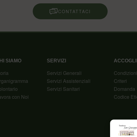
CONTATTACI
HI SIAMO
SERVIZI
ACCOGLI
toria
Servizi Generali
Condizion
rganigramma
Servizi Assistenziali
Criteri
olontario
Servizi Sanitari
Domanda
avora con Noi
Codice Eti