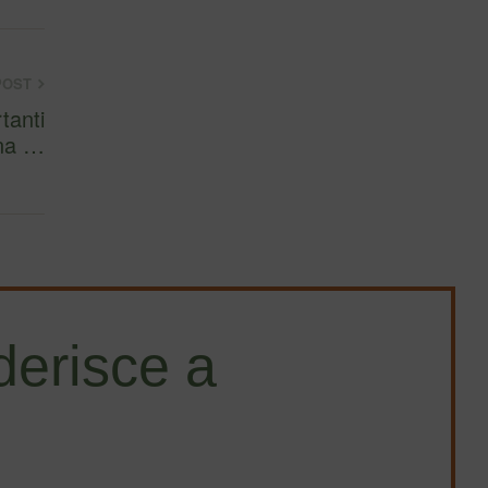
POST
una …
erisce a