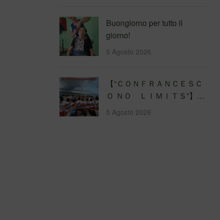
Buongiorno per tutto il
giorno!
5 Agosto 2026
【 “ＣＯＮＦＲＡＮＣＥＳＣ
Ｏ ＮＯ ＬＩＭＩＴＳ”】
Traversata dello Stretto di
5 Agosto 2026
Messina
4&#…