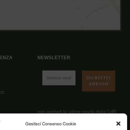
ENZA
NEWSLETTER
i
co
non perderti le ultime novità dalla CdR
San Giuseppe
Gestisci Consenso Cookie