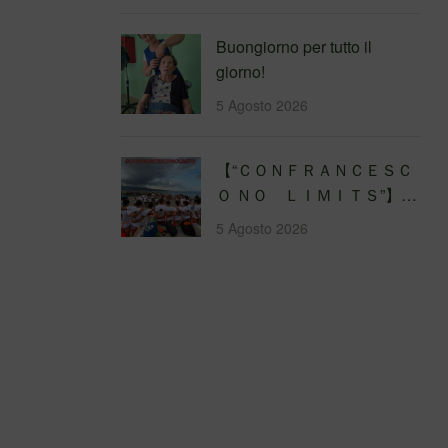
Buongiorno per tutto il
giorno!
5 Agosto 2026
【 “ＣＯＮＦＲＡＮＣＥＳＣ
Ｏ ＮＯ ＬＩＭＩＴＳ”】
Traversata dello Stretto di
5 Agosto 2026
Messina
4&#…