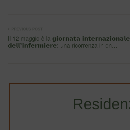
PREVIOUS POST
Il 12 maggio è la 𝗴𝗶𝗼𝗿𝗻𝗮𝘁𝗮 𝗶𝗻𝘁𝗲𝗿𝗻𝗮𝘇𝗶𝗼𝗻𝗮𝗹𝗲
𝗱𝗲𝗹𝗹❜𝗶𝗻𝗳𝗲𝗿𝗺𝗶𝗲𝗿𝗲: una ricorrenza in on…
Residen