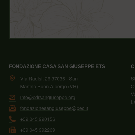
FONDAZIONE CASA SAN GIUSEPPE ETS
C
Via Radisi, 26 37036 - San
S
Martino Buon Albergo (VR)
O
V
info@cdrsangiuseppe.org
L
fondazionesangiuseppe@pec.it
+39 045 990156
+39 045 992269