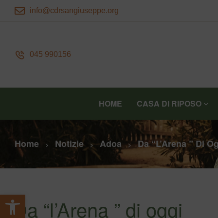
info@cdrsangiuseppe.org
045 990156
HOME
CASA DI RIPOSO
Home
Notizie
Adoa
Da “l’Arena ” Di O
>
>
>
Apri la barra degli strumenti
Da “l’Arena ” di oggi