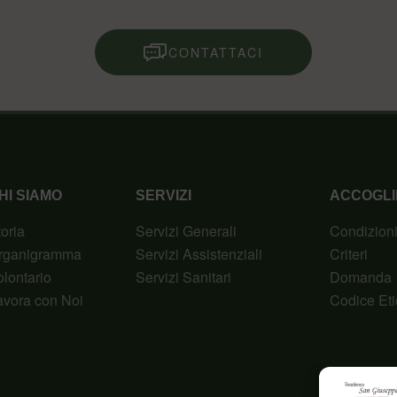
CONTATTACI
HI SIAMO
SERVIZI
ACCOGLI
toria
Servizi Generali
Condizion
rganigramma
Servizi Assistenziali
Criteri
olontario
Servizi Sanitari
Domanda
avora con Noi
Codice Eti