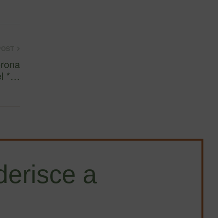
POST
erona
el *…
erisce a