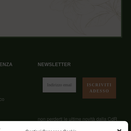
ENZA
NEWSLETTER
i
co
non perderti le ultime novità dalla CdR
San Giuseppe