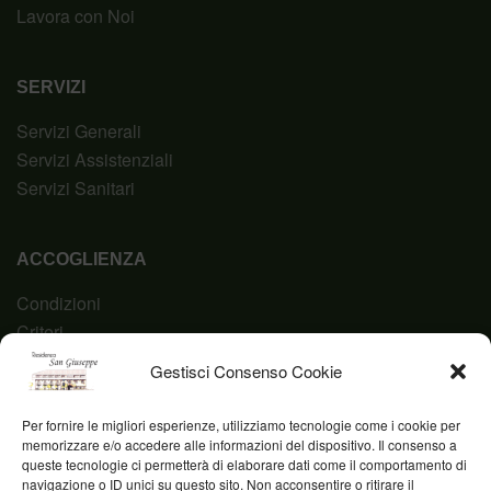
Lavora con Noi
SERVIZI
Servizi Generali
Servizi Assistenziali
Servizi Sanitari
ACCOGLIENZA
Condizioni
Criteri
Domanda
Gestisci Consenso Cookie
Codice Etico
Per fornire le migliori esperienze, utilizziamo tecnologie come i cookie per
memorizzare e/o accedere alle informazioni del dispositivo. Il consenso a
queste tecnologie ci permetterà di elaborare dati come il comportamento di
navigazione o ID unici su questo sito. Non acconsentire o ritirare il