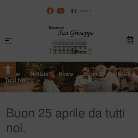
Italiano
▼
Apri la barra degli strumenti
Home
Notizie
News
Buon 25 Aprile Da
>
>
>
Tutti Noi.
Buon 25 aprile da tutti
noi.