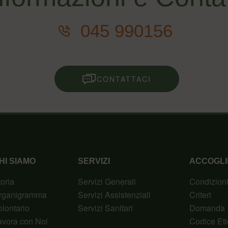
045 990156
CONTATTACI
HI SIAMO
SERVIZI
ACCOGLI
toria
Servizi Generali
Condizion
rganigramma
Servizi Assistenziali
Criteri
olontario
Servizi Sanitari
Domanda
avora con Noi
Codice Eti