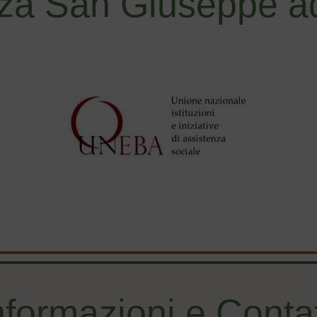
za San Giuseppe ad
nformazioni e Contat