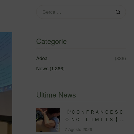
Categorie
Adoa
(836)
News
(1.366)
Ultime News
【 “ＣＯＮＦＲＡＮＣＥＳＣ
Ｏ ＮＯ ＬＩＭＩＴＳ”】
Traversata dello Stretto di
7 Agosto 2026