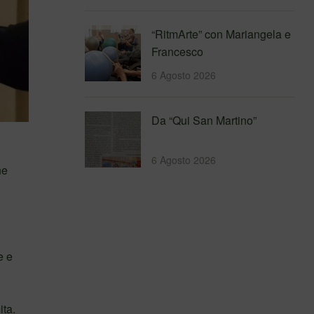
Messina
4&#…
“RitmArte” con Mariangela e
Francesco
6 Agosto 2026
Da “Qui San Martino”
6 Agosto 2026
ne
e e
ita.