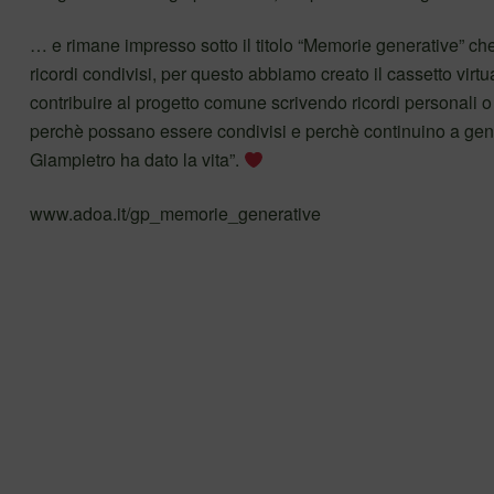
… e rimane impresso sotto il titolo “Memorie generative” che
ricordi condivisi, per questo abbiamo creato il cassetto virt
contribuire al progetto comune scrivendo ricordi personali o r
perchè possano essere condivisi e perchè continuino a genera
Giampietro ha dato la vita”.
www.adoa.it/gp_memorie_generative