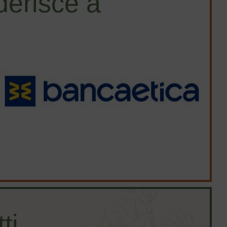
erisce a
ti