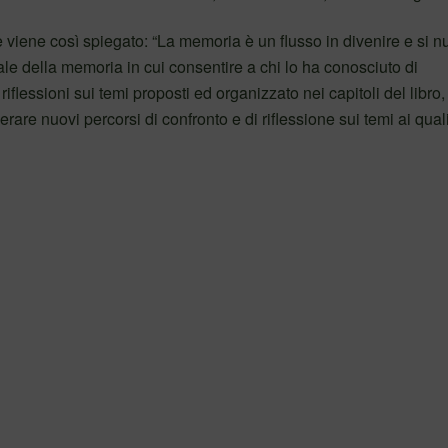
 viene così spiegato: “La memoria è un flusso in divenire e si nu
uale della memoria in cui consentire a chi lo ha conosciuto di
iflessioni sui temi proposti ed organizzato nei capitoli del libro,
re nuovi percorsi di confronto e di riflessione sui temi ai qual