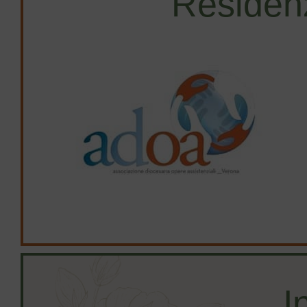
Residen
I