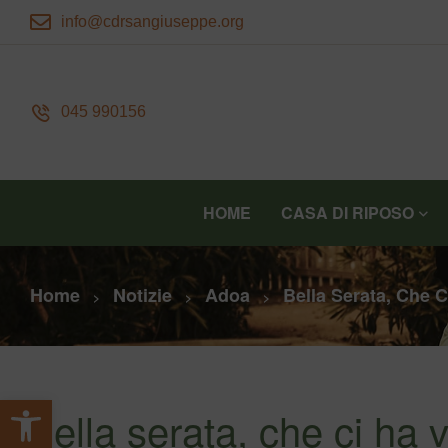
info@cdrsangiuseppe.org
045 990156
HOME
CASA DI RIPOSO
Home
Notizie
Adoa
Bella Serata, Che 
>
>
>
Apri la barra degli strumenti
Bella serata, che ci ha