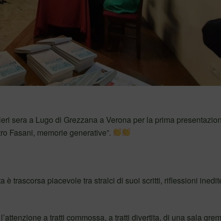
 ieri sera a Lugo di Grezzana a Verona per la prima presentazio
tro Fasani, memorie generative”.
 trascorsa piacevole tra stralci di suoi scritti, riflessioni inedit
’attenzione a tratti commossa, a tratti divertita, di una sala grem