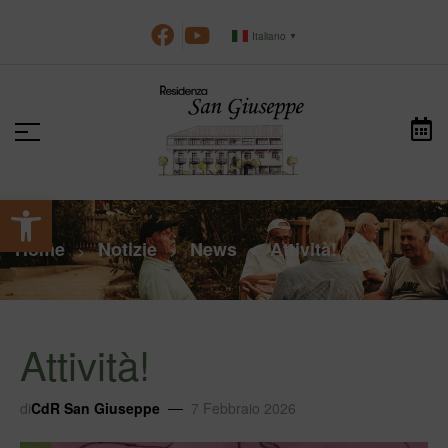
Italiano
▼
Apri la barra degli strumenti
Home
Notizie
News
Attività!
>
>
>
Attività!
di
CdR San Giuseppe
7 Febbraio 2026