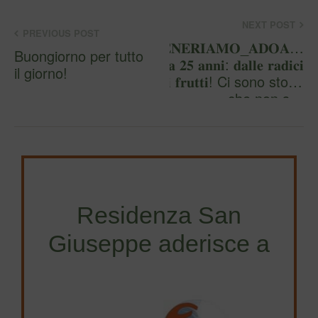
NEXT POST
PREVIOUS POST
𝐆𝐄𝐍𝐄𝐑𝐈𝐀𝐌𝐎_𝐀𝐃𝐎𝐀…
Buongiorno per tutto
𝐝𝐚 𝟐𝟓 𝐚𝐧𝐧𝐢: 𝐝𝐚𝐥𝐥𝐞 𝐫𝐚𝐝𝐢𝐜𝐢
il giorno!
𝐚𝐢 𝐟𝐫𝐮𝐭𝐭𝐢! Ci sono storie
che non s…
Residenza San
Giuseppe aderisce a