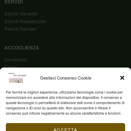
SERVIZI
Servizi Generali
Servizi Assistenziali
Servizi Sanitari
ACCOGLIENZA
Condizioni
Criteri
Domanda
Gestisci Consenso Cookie
Codice Etico
Per fornire le migliori esperienze, utilizziamo tecnologie come i cookie per
memorizzare e/o accedere alle informazioni del dispositivo. Il consenso a
queste tecnologie ci permetterà di elaborare dati come il comportamento di
navigazione o ID unici su questo sito. Non acconsentire o ritirare il
Fond. Casa San Giuseppe ETS © 2023 | P.IVA
consenso può influire negativamente su alcune caratteristiche e funzioni.
03844960231
ACCETTA