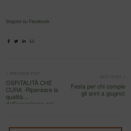
Seguici su Facebook
Facebook
Twitter
Linkedin
Email
PREVIOUS POST
NEXT POST
OSPITALITÀ CHE
Festa per chi compie
CURA -Ripensare la
gli anni a giugno!
qualità
dell’esperienza nei
servizi sociosani…