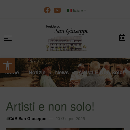
Italiano
▼
Apri la barra degli strumenti
Home
Notizie
News
Artisti E Non Solo!
>
>
>
Artisti e non solo!
di
CdR San Giuseppe
20 Giugno 2025