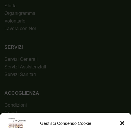
Storia
Organigramma
Volontario
Lavora con Noi
SERVIZI
Servizi Generali
Servizi Assistenziali
Servizi Sanitari
ACCOGLIENZA
Condizioni
Criteri
Domanda
Gestisci Consenso Cookie
Codice Etico