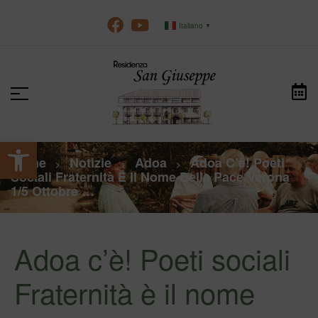
Italiano
▼
Apri la barra degli strumenti
Home
Notizie
Adoa
Adoa C’è! Poeti
>
>
>
Sociali Fraternità È Il Nome Della Pace Verona
1/5 Ottobre …
Adoa c’è! Poeti sociali
Fraternità è il nome