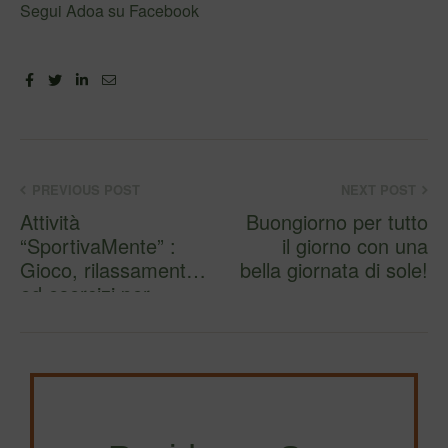
Segui Adoa su Facebook
Facebook
Twitter
Linkedin
Email
PREVIOUS POST
NEXT POST
Attività
Buongiorno per tutto
“SportivaMente” :
il giorno con una
Gioco, rilassamento
bella giornata di sole!
ed esercizi per
attivare la memor…