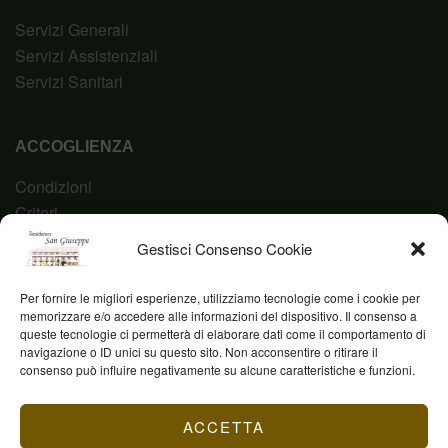
Servizi Generali
Servizi Assistenziali
Servizi Sanitari
ACCOGLIENZA
Condizioni
Criteri
Domanda
Gestisci Consenso Cookie
Codice Etico
Per fornire le migliori esperienze, utilizziamo tecnologie come i cookie per
memorizzare e/o accedere alle informazioni del dispositivo. Il consenso a
queste tecnologie ci permetterà di elaborare dati come il comportamento di
navigazione o ID unici su questo sito. Non acconsentire o ritirare il
Fond. Casa San Giuseppe ETS © 2023 | P.IVA
consenso può influire negativamente su alcune caratteristiche e funzioni.
03844960231
ACCETTA