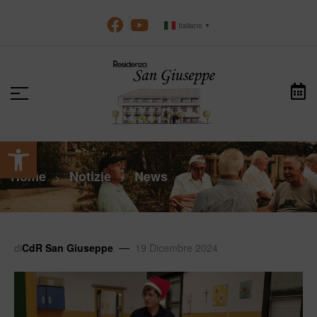
Italiano
▼
Apri la barra degli strumenti
Home
Notizie
News
>
>
>
di
CdR San Giuseppe
19 Dicembre 2024