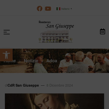
Italiano
▼
Apri la barra degli strumenti
Home
Notizie
Adoa
>
>
>
di
CdR San Giuseppe
8 Dicembre 2024