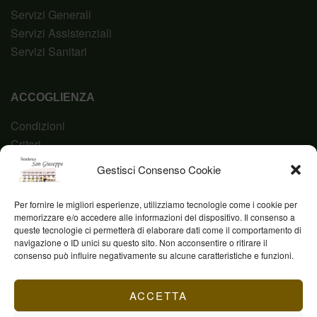
Servizi Generali
Servizi Assistenziali
Servizi Sanitari
ACCOGLIENZA
Condizioni
Criteri
Domanda
Gestisci Consenso Cookie
Codice Etico
Per fornire le migliori esperienze, utilizziamo tecnologie come i cookie per
memorizzare e/o accedere alle informazioni del dispositivo. Il consenso a
queste tecnologie ci permetterà di elaborare dati come il comportamento di
navigazione o ID unici su questo sito. Non acconsentire o ritirare il
Fond. Casa San Giuseppe ETS © 2023 | P.IVA
consenso può influire negativamente su alcune caratteristiche e funzioni.
03844960231
ACCETTA