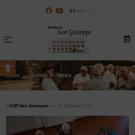
Italiano
▼
Apri la barra degli strumenti
Home
Notizie
News
>
>
>
di
CdR San Giuseppe
23 Febbraio 2024