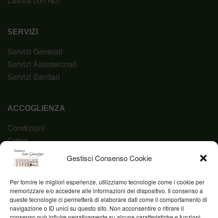
Lavora con Noi
SERVIZI
Servizi Generali
Servizi Assistenziali
Servizi Sanitari
ACCOGLIENZA
Condizioni
Criteri
Domanda
Gestisci Consenso Cookie
Codice Etico
Per fornire le migliori esperienze, utilizziamo tecnologie come i cookie per
memorizzare e/o accedere alle informazioni del dispositivo. Il consenso a
queste tecnologie ci permetterà di elaborare dati come il comportamento di
navigazione o ID unici su questo sito. Non acconsentire o ritirare il
Fond. Casa San Giuseppe ETS © 2023 | P.IVA
consenso può influire negativamente su alcune caratteristiche e funzioni.