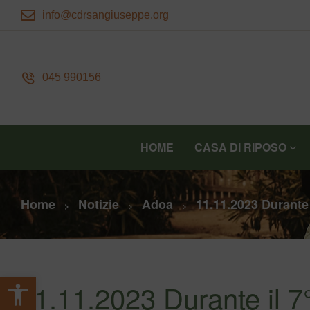
info@cdrsangiuseppe.org
045 990156
HOME
CASA DI RIPOSO
Home
Notizie
Adoa
11.11.2023 Durante
>
>
>
Apri la barra degli strumenti
11.11.2023 Durante il