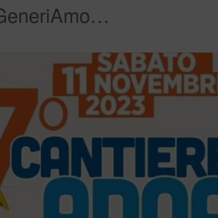
 #GeneriAmo…