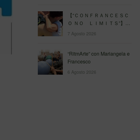
【 “ＣＯＮＦＲＡＮＣＥＳＣ
Ｏ ＮＯ ＬＩＭＩＴＳ”】
Traversata dello Stretto di
7 Agosto 2026
Messina
4&#…
“RitmArte” con Mariangela e
Francesco
6 Agosto 2026