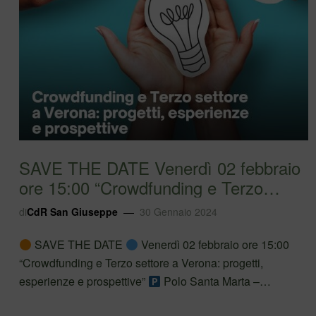
SAVE THE DATE Venerdì 02 febbraio
ore 15:00 “Crowdfunding e Terzo
settore a V…
di
CdR San Giuseppe
30 Gennaio 2024
SAVE THE DATE
Venerdì 02 febbraio ore 15:00
“Crowdfunding e Terzo settore a Verona: progetti,
esperienze e prospettive”
Polo Santa Marta –
Università di Verona, Via Cantarane 24
La