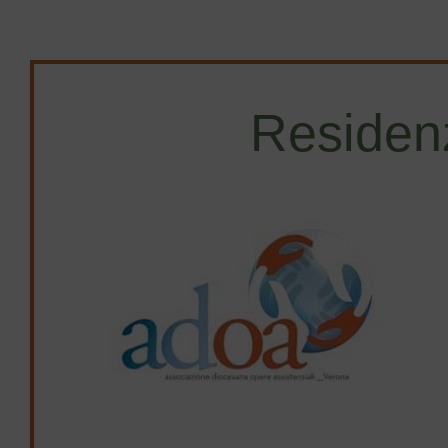
partecipazione al Convegno è libera e aperta…
Residen