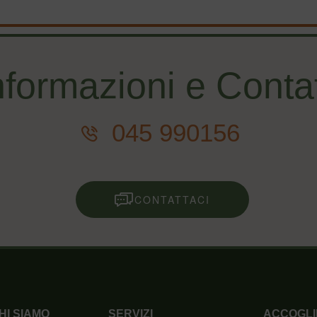
nformazioni e Contat
045 990156
CONTATTACI
HI SIAMO
SERVIZI
ACCOGLI