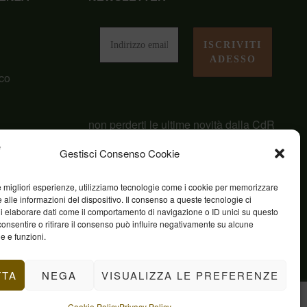
i
co
non perderti le ultime novità dalla CdR
San Giuseppe
Gestisci Consenso Cookie
le migliori esperienze, utilizziamo tecnologie come i cookie per memorizzare
 alle informazioni del dispositivo. Il consenso a queste tecnologie ci
i elaborare dati come il comportamento di navigazione o ID unici su questo
consentire o ritirare il consenso può influire negativamente su alcune
he e funzioni.
TTA
NEGA
VISUALIZZA LE PREFERENZE
Cookie Policy
Privacy Policy