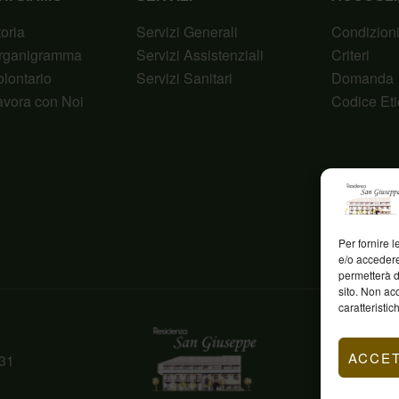
toria
Servizi Generali
Condizion
rganigramma
Servizi Assistenziali
Criteri
olontario
Servizi Sanitari
Domanda
avora con Noi
Codice Eti
Per fornire 
e/o accedere
permetterà d
sito. Non ac
caratteristic
ACCE
31