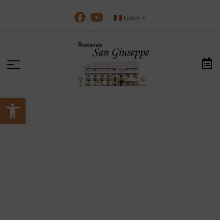
Italiano
▼
Apri la barra degli strumenti
>
>
HOME
NOTIZIE
NETWORKETICO
networketico