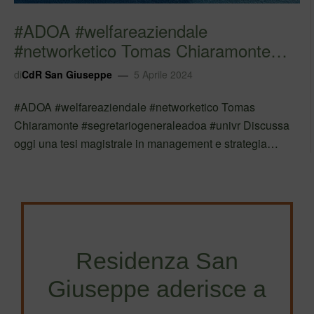
#ADOA #welfareaziendale
#networketico Tomas Chiaramonte
#segretariogeneral…
di
CdR San Giuseppe
5 Aprile 2024
#ADOA #welfareaziendale #networketico Tomas
Chiaramonte #segretariogeneraleadoa #univr Discussa
oggi una tesi magistrale in management e strategia
d’impresa all’ Università degli Studi di Verona che coglie
e analizza i percorsi di innovazione aperti da una
iniziativa di rete capace di innovare…
Residenza San
Giuseppe aderisce a