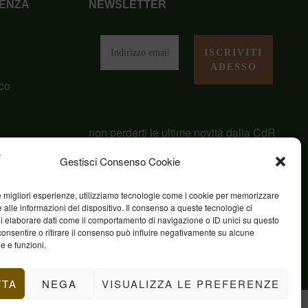
ENZA
NEWSLETTER
i
co
non perderti le ultime novità dalla CdR
San Giuseppe
Gestisci Consenso Cookie
le migliori esperienze, utilizziamo tecnologie come i cookie per memorizzare
 alle informazioni del dispositivo. Il consenso a queste tecnologie ci
i elaborare dati come il comportamento di navigazione o ID unici su questo
consentire o ritirare il consenso può influire negativamente su alcune
he e funzioni.
TTA
NEGA
VISUALIZZA LE PREFERENZE