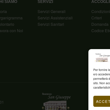
HI SIAMO
SERVIZI
ACCOGLI
toria
Servizi Generali
Condizion
rganigramma
Servizi Assistenziali
Criteri
olontario
Servizi Sanitari
Domanda
avora con Noi
Codice Eti
Per fornire 
e/o accedere
permetterà d
sito. Non ac
caratteristic
ACCE
31