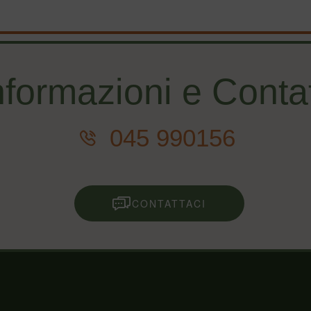
nformazioni e Contat
045 990156
CONTATTACI