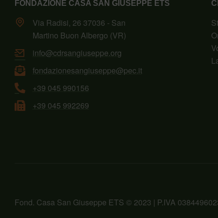
FONDAZIONE CASA SAN GIUSEPPE ETS
C
Via Radisi, 26 37036 - San
S
Martino Buon Albergo (VR)
O
V
info@cdrsangiuseppe.org
L
fondazionesangiuseppe@pec.it
+39 045 990156
+39 045 992269
Fond. Casa San Giuseppe ETS © 2023 | P.IVA 038449602