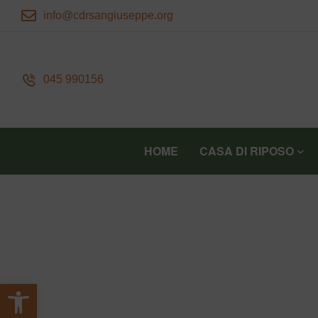
info@cdrsangiuseppe.org
045 990156
HOME
CASA DI RIPOSO
Apri la barra degli strumenti