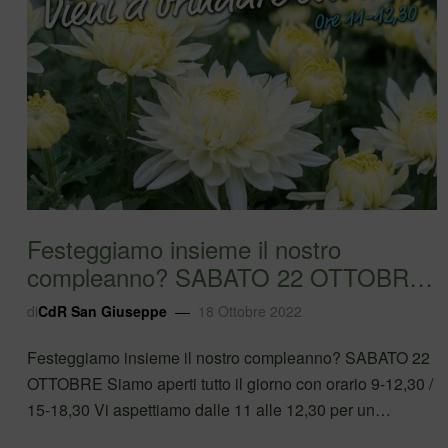
Festeggiamo insieme il nostro
compleanno? SABATO 22 OTTOBRE
Siamo aperti tutt…
di
CdR San Giuseppe
18 Ottobre 2022
Festeggiamo insieme il nostro compleanno? SABATO 22
OTTOBRE Siamo aperti tutto il giorno con orario 9-12,30 /
15-18,30 Vi aspettiamo dalle 11 alle 12,30 per un
aperitivo insieme per festeggiare i nostri primi 3 anni !