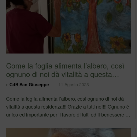
Come la foglia alimenta l’albero, così
ognuno di noi dà vitalità a questa
reside…
di
CdR San Giuseppe
11 Agosto 2023
Come la foglia alimenta l’albero, così ognuno di noi dà
vitalità a questa residenza!!! Grazie a tutti noi!!! Ognuno è
unico ed importante per il lavoro di tutti ed il benessere di
chi vive e lavora con noi! #iolavoroqui
#sefabenealorofabeneancheanoi…