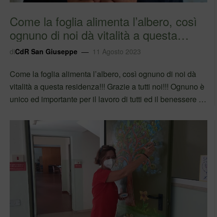
Come la foglia alimenta l’albero, così
ognuno di noi dà vitalità a questa
reside…
di
CdR San Giuseppe
11 Agosto 2023
Come la foglia alimenta l’albero, così ognuno di noi dà
vitalità a questa residenza!!! Grazie a tutti noi!!! Ognuno è
unico ed importante per il lavoro di tutti ed il benessere di
chi vive e lavora con noi! #iolavoroqui
#sefabenealorofabeneancheanoi…