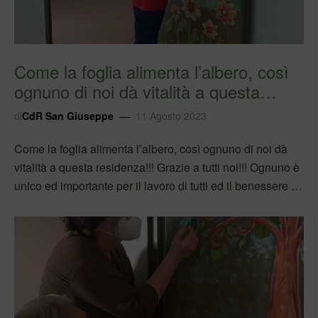
Come la foglia alimenta l’albero, così
ognuno di noi dà vitalità a questa
reside…
di
CdR San Giuseppe
11 Agosto 2023
Come la foglia alimenta l’albero, così ognuno di noi dà
vitalità a questa residenza!!! Grazie a tutti noi!!! Ognuno è
unico ed importante per il lavoro di tutti ed il benessere di
chi vive e lavora con noi! #iolavoroqui
#sefabenealorofabeneancheanoi…