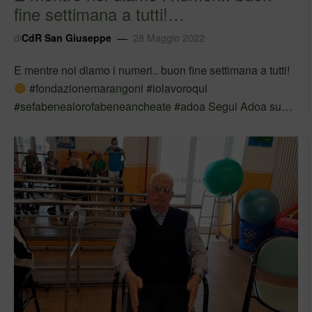
fine settimana a tutti!
#fondazionemarangon…
di
CdR San Giuseppe
28 Maggio 2022
E mentre noi diamo i numeri.. buon fine settimana a tutti!
#fondazionemarangoni #iolavoroqui
#sefabenealorofabeneancheate #adoa Segui Adoa su
Facebook