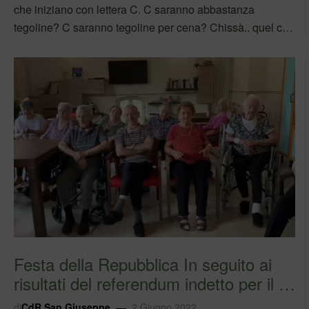
che iniziano con lettera C. C saranno abbastanza
tegoline? C saranno tegoline per cena? Chissà.. quel che
è certo è che C stiamo divertendo un sacco!
#fondazionemarangoni #iolavoroqui
#sefabenealorofabeneancheate #adoa Segui Adoa su
Facebook
Festa della Repubblica In seguito ai
risultati del referendum indetto per il …
di
CdR San Giuseppe
2 Giugno 2022