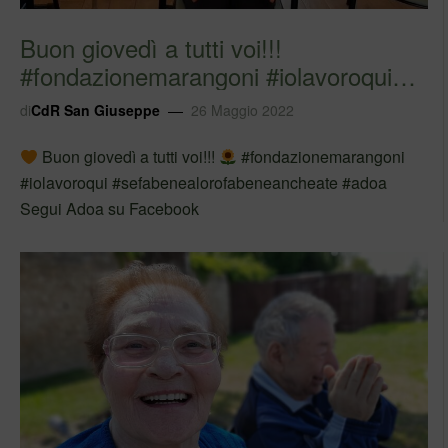
Buon giovedì a tutti voi!!!
#fondazionemarangoni #iolavoroqui
#sefabenealor…
di
CdR San Giuseppe
26 Maggio 2022
Buon giovedì a tutti voi!!!
#fondazionemarangoni
#iolavoroqui #sefabenealorofabeneancheate #adoa
Segui Adoa su Facebook