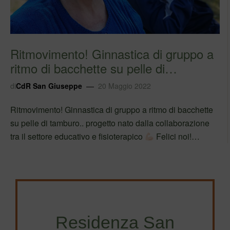
Ritmovimento! Ginnastica di gruppo a
ritmo di bacchette su pelle di
tamburo.. p…
di
CdR San Giuseppe
20 Maggio 2022
Ritmovimento! Ginnastica di gruppo a ritmo di bacchette
su pelle di tamburo.. progetto nato dalla collaborazione
tra il settore educativo e fisioterapico
Felici noi!
#fondazionemarangoni #iolavoroqui
#sefabenealorofabeneancheate #adoa Segui Adoa su
Facebook
Residenza San