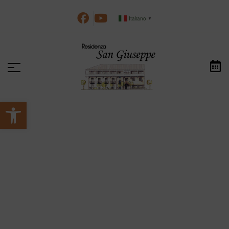
Italiano
▼
Apri la barra degli strumenti
>
>
HOME
NOTIZIE
IOLAVOROQUI
iolavoroqui