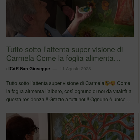
Tutto sotto l’attenta super visione di
Carmela Come la foglia alimenta
l’albero,…
di
CdR San Giuseppe
11 Agosto 2023
Tutto sotto l’attenta super visione di Carmela
Come
la foglia alimenta l’albero, così ognuno di noi dà vitalità a
questa residenza!!! Grazie a tutti noi!!! Ognuno è unico ed
importante per il lavoro di tutti ed il benessere di chi…