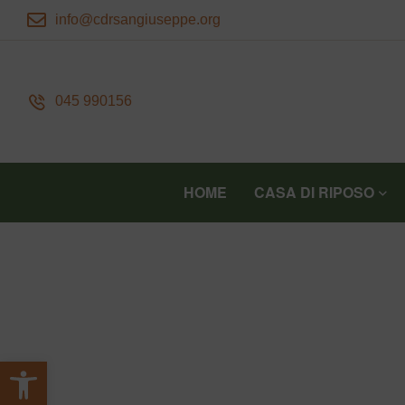
info@cdrsangiuseppe.org
045 990156
HOME
CASA DI RIPOSO
Apri la barra degli strumenti