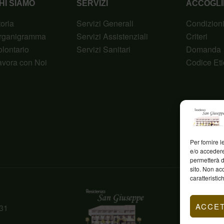
HI SIAMO
SERVIZI
ACCOGLI
toria
Servizi Generali
Condizion
rganigramma
Servizi Assistenziali
Criteri
olontario
Servizi Sanitari
Domanda
avora con Noi
Codice Eti
Per fornire 
e/o accedere
permetterà d
sito. Non ac
caratteristic
ACCE
31