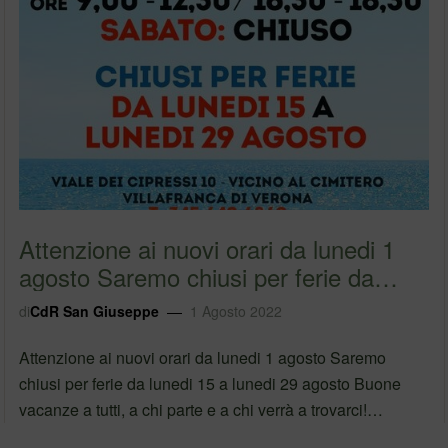
Attenzione ai nuovi orari da lunedi 1
agosto Saremo chiusi per ferie da
lunedi…
di
CdR San Giuseppe
1 Agosto 2022
Attenzione ai nuovi orari da lunedi 1 agosto Saremo
chiusi per ferie da lunedi 15 a lunedi 29 agosto Buone
vacanze a tutti, a chi parte e a chi verrà a trovarci!
⎯⎯⎯⎯⎯⎯⎯⎯⎯⎯⎯⎯
Laboratorio IDEA è a Villafranca di…