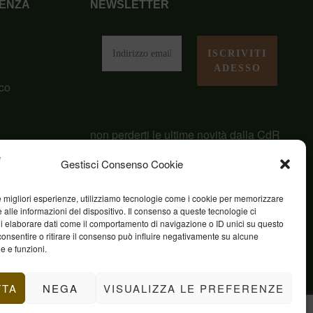
ENZA
NEWSLETTER
i
co
non perderti le ultime novità dalla CdR
San Giuseppe
Gestisci Consenso Cookie
le migliori esperienze, utilizziamo tecnologie come i cookie per memorizzare
 alle informazioni del dispositivo. Il consenso a queste tecnologie ci
i elaborare dati come il comportamento di navigazione o ID unici su questo
consentire o ritirare il consenso può influire negativamente su alcune
he e funzioni.
TTA
NEGA
VISUALIZZA LE PREFERENZE