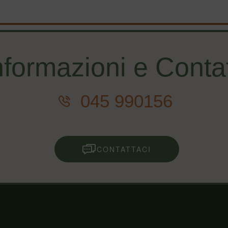
nformazioni e Contat
045 990156
CONTATTACI