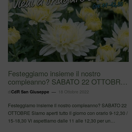
Festeggiamo insieme il nostro
compleanno? SABATO 22 OTTOBRE
Siamo aperti tutt…
di
CdR San Giuseppe
18 Ottobre 2022
Festeggiamo insieme il nostro compleanno? SABATO 22
OTTOBRE Siamo aperti tutto il giorno con orario 9-12,30 /
15-18,30 Vi aspettiamo dalle 11 alle 12,30 per un
aperitivo insieme per festeggiare i nostri primi 3 anni !