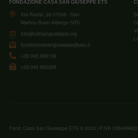
FONDAZIONE CASA SAN GIUSEPPE ETS
C
Via Radisi, 26 37036 - San
S
Martino Buon Albergo (VR)
O
V
info@cdrsangiuseppe.org
L
fondazionesangiuseppe@pec.it
+39 045 990156
+39 045 992269
Fond. Casa San Giuseppe ETS © 2023 | P.IVA 038449602