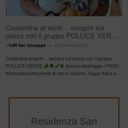
Costantina at work… sempre sul
pezzo con il gruppo POLLICE VERDE
#comunitáa…
di
CdR San Giuseppe
6 Settembre 2022
Costantina at work… sempre sul pezzo con il gruppo
POLLICE VERDE
#comunitáalloggio I PIOSI
#ortocultura #momenti di vita in insieme. Segui Adoa su
Facebook
Residenza San