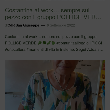
Costantina at work… sempre sul
pezzo con il gruppo POLLICE VERDE
#comunitáa…
di
CdR San Giuseppe
6 Settembre 2022
Costantina at work… sempre sul pezzo con il gruppo
POLLICE VERDE
#comunitáalloggio I PIOSI
#ortocultura #momenti di vita in insieme. Segui Adoa su
Facebook