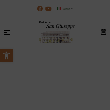
Italiano
▼
Apri la barra degli strumenti
>
>
HOME
NOTIZIE
COMUNITAALLOGGIO
comunitaalloggio