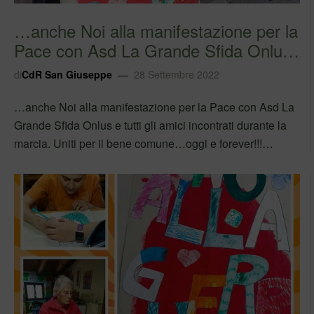
…anche Noi alla manifestazione per la
Pace con Asd La Grande Sfida Onlus
e tutt…
di
CdR San Giuseppe
28 Settembre 2022
…anche Noi alla manifestazione per la Pace con Asd La
Grande Sfida Onlus e tutti gli amici incontrati durante la
marcia. Uniti per il bene comune…oggi e forever!!!
#laGRANDESFIDA #comunitaalloggio #cisiamoanchenoi
#comunitáipiosi Segui Adoa su Facebook