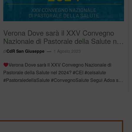
Verona Dove sarà il XXV Convegno
Nazionale di Pastorale della Salute nel
2024? …
di
CdR San Giuseppe
1 Agosto 2023
Verona Dove sarà il XXV Convegno Nazionale di
Pastorale della Salute nel 2024? #CEI #ceisalute
#PastoraledellaSalute #ConvegnoSalute Segui Adoa su
Facebook