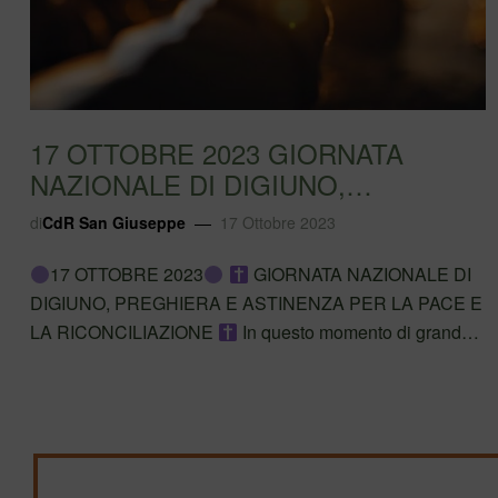
17 OTTOBRE 2023 GIORNATA
NAZIONALE DI DIGIUNO,
PREGHIERA E ASTINENZA PER LA
di
CdR San Giuseppe
17 Ottobre 2023
PA…
17 OTTOBRE 2023
GIORNATA NAZIONALE DI
DIGIUNO, PREGHIERA E ASTINENZA PER LA PACE E
LA RICONCILIAZIONE
In questo momento di grande
dolore e preoccupazione per l’escalation di violenza in
Medio Oriente, abbiamo voluto promuovere una Giornata
di preghiera,…