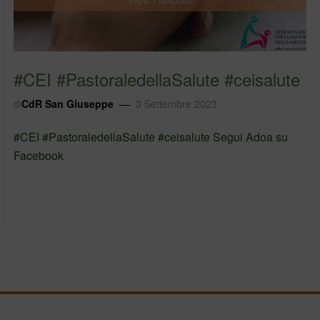
#CEI #PastoraledellaSalute #ceisalute
di
CdR San Giuseppe
3 Settembre 2023
#CEI #PastoraledellaSalute #ceisalute Segui Adoa su
Facebook