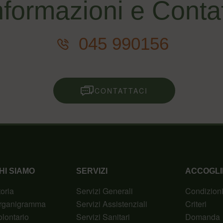
nformazioni e Contat
045 990156
CONTATTACI
HI SIAMO
SERVIZI
ACCOGLI
toria
Servizi Generali
Condizion
rganigramma
Servizi Assistenziali
Criteri
olontario
Servizi Sanitari
Domanda