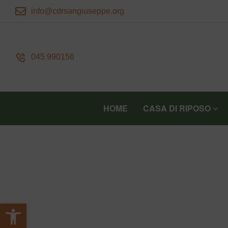
info@cdrsangiuseppe.org
045 990156
HOME
CASA DI RIPOSO
Apri la barra degli strumenti