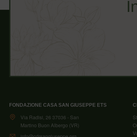
I
FONDAZIONE CASA SAN GIUSEPPE ETS
C
Via Radisi, 26 37036 - San
S
Martino Buon Albergo (VR)
O
V
info@cdrsangiuseppe.org