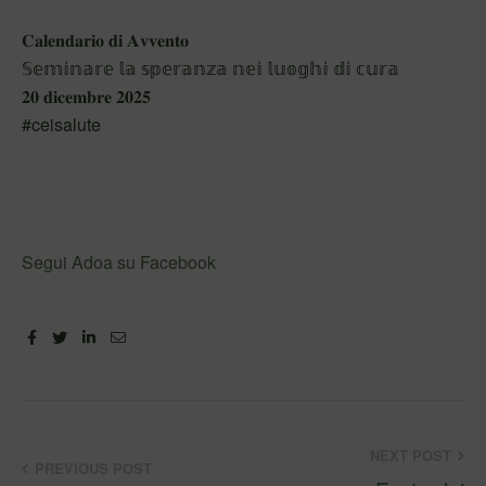
𝐂𝐚𝐥𝐞𝐧𝐝𝐚𝐫𝐢𝐨 𝐝𝐢 𝐀𝐯𝐯𝐞𝐧𝐭𝐨
𝕊𝕖𝕞𝕚𝕟𝕒𝕣𝕖 𝕝𝕒 𝕤𝕡𝕖𝕣𝕒𝕟𝕫𝕒 𝕟𝕖𝕚 𝕝𝕦𝕠𝕘𝕙𝕚 𝕕𝕚 𝕔𝕦𝕣𝕒
𝟐𝟎 𝐝𝐢𝐜𝐞𝐦𝐛𝐫𝐞 𝟐𝟎𝟐𝟓
#ceisalute
Segui Adoa su Facebook
Facebook
Twitter
Linkedin
Email
NEXT POST
PREVIOUS POST