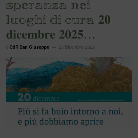
𝕤𝕡𝕖𝕣𝕒𝕟𝕫𝕒 𝕟𝕖𝕚
𝕝𝕦𝕠𝕘𝕙𝕚 𝕕𝕚 𝕔𝕦𝕣𝕒 𝟐𝟎
𝐝𝐢𝐜𝐞𝐦𝐛𝐫𝐞 𝟐𝟎𝟐𝟓…
di
CdR San Giuseppe
20 Dicembre 2025