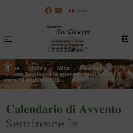
Italiano
▼
Apri la barra degli strumenti
Home
Notizie
Adoa
𝐂𝐚𝐥𝐞𝐧𝐝𝐚𝐫𝐢𝐨 𝐝𝐢
>
>
>
𝐀𝐯𝐯𝐞𝐧𝐭𝐨 𝕊𝕖𝕞𝕚𝕟𝕒𝕣𝕖 𝕝𝕒 𝕤𝕡𝕖𝕣𝕒𝕟𝕫𝕒 𝕟𝕖𝕚 𝕝𝕦𝕠𝕘𝕙𝕚 𝕕𝕚
𝕔𝕦𝕣𝕒 𝟐𝟎 𝐝𝐢𝐜𝐞𝐦𝐛𝐫𝐞 𝟐𝟎𝟐𝟓…
𝐂𝐚𝐥𝐞𝐧𝐝𝐚𝐫𝐢𝐨 𝐝𝐢 𝐀𝐯𝐯𝐞𝐧𝐭𝐨
𝕊𝕖𝕞𝕚𝕟𝕒𝕣𝕖 𝕝𝕒