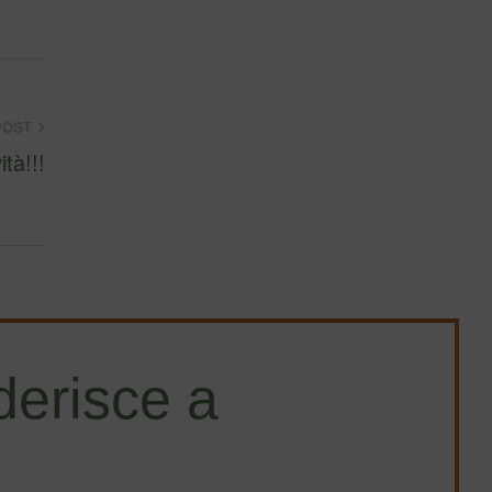
POST
tà!!!
erisce a