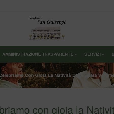
AMMINISTRAZIONE TRASPARENTE
SERVIZI
elebriamo Con Gioia La Natività Della Beata Vergin
iamo con gioia la Nativi