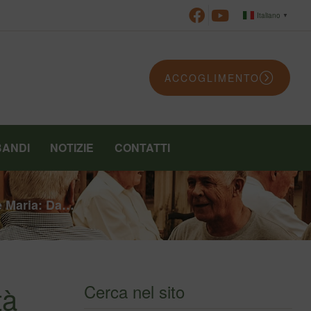
Italiano
▼
ACCOGLIMENTO
BANDI
NOTIZIE
CONTATTI
e Maria: Da…
tà
Cerca nel sito