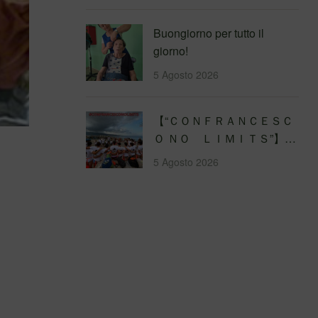
Buongiorno per tutto il
giorno!
5 Agosto 2026
【 “ＣＯＮＦＲＡＮＣＥＳＣ
Ｏ ＮＯ ＬＩＭＩＴＳ”】
Traversata dello Stretto di
5 Agosto 2026
Messina
4&#…