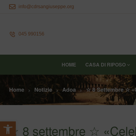
info@cdrsangiuseppe.org
045 990156
HOME
CASA DI RIPOSO
Home
Notizie
Adoa
☆ 8 Settembre ☆ «C
>
>
>
Apri la barra degli strumenti
☆ 8 settembre ☆ «Celebr