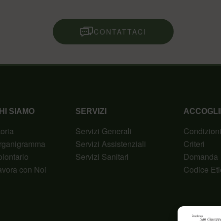
CONTATTACI
HI SIAMO
SERVIZI
ACCOGLI
toria
Servizi Generali
Condizion
rganigramma
Servizi Assistenziali
Criteri
olontario
Servizi Sanitari
Domanda
avora con Noi
Codice Eti