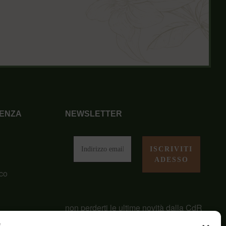
ENZA
NEWSLETTER
i
co
non perderti le ultime novità dalla CdR
San Giuseppe