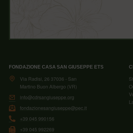
FONDAZIONE CASA SAN GIUSEPPE ETS
C
Via Radisi, 26 37036 - San
S
Martino Buon Albergo (VR)
O
V
info@cdrsangiuseppe.org
L
fondazionesangiuseppe@pec.it
+39 045 990156
+39 045 992269